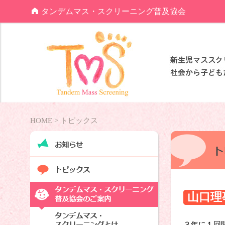
タンデムマス・スクリーニング普及協会
HOME >
トピックス
山口理
受賞し
３年に１回